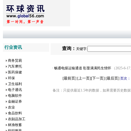
行业资讯
查询：
关键字:
商务贸易
汽车摩托
·
畅通电煤运输通道 彰显满满民生情怀
（2025-6-1
医药保健
环保
[最前页] [上一页]
[下一页] [最后页]
页次：
卫生福利
电子通讯
备注：只提供最近1.5年的数据，如果需要历史数据
电脑软件
金融证券
农业
食品饮料
农副品加工
林渔牧蓄
纺织服装