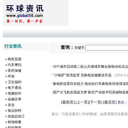
行业资讯
查询：
关键字:
商务贸易
汽车摩托
·
10个城市启动第二批公共领域车辆全面电动化试
医药保健
·
“小电驴”迎强监管 充换电设施建设升温
（2024-5-
环保
卫生福利
·
换电柜设置存在阻力 电动自行车换电有待加强顶
电子通讯
·
国产大飞机实现蓝天梦 航空产业链书写高端制造
电脑软件
金融证券
[最前页] [上一页]
[下一页] [最后页]
页次：
农业
食品饮料
备注：只提供最近1.5年的数据，如果需要历史数据
农副品加工
林渔牧蓄
纺织服装