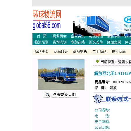
物流培训
物流师培训
物流函
论文
案例
物流论
物流新闻
物流人才
现代物
物流咨询
物流内训
国际货
物流咨询
物流内训
国际货
首 页
商业机会
企业黄页
物流商品
最新供求
招
物流培训
咨询内训
专题在线
论文荟萃
经验案例
网
商场主页
商品目录
商品销售
二手商品
拍卖商品
当前位置：
运输设
解放西北王CA1145P
商品编号：
00012005-2-
品 牌：
解放
公司名称：
电 话：
电子邮箱：
公司网站：